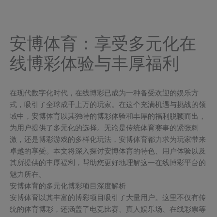
Skip
modal-check
to
content
安博体育：享受多元化在
线博彩体验与丰厚福利
在现代数字化时代，在线博彩已成为一种备受欢迎的娱乐方
式，吸引了全球成千上万的玩家。在这个充满机遇与挑战的领
域中，安博体育以其独特的博彩体验和丰厚的福利脱颖而出，
为用户提供了多元化的选择。无论是传统体育赛事的紧张刺
激，还是博彩游戏的多样化玩法，安博体育都力求为玩家带来
卓越的享受。本文将深入探讨安博体育的特色、用户体验以及
其所提供的丰厚福利，帮助您更好地理解这一在线博彩平台的
魅力所在。
安博体育的多元化博彩项目深度解析
安博体育以其丰富的博彩项目吸引了大量用户。这里不仅有传
统的体育博彩，还涵盖了电竞比赛、真人娱乐场、在线彩票等