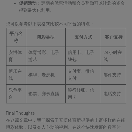
促销活动
：定期的优惠活动和会员奖励可以让您的资金
得到最大化利用。
您可以参考以下表格来比较不同平台的特点：
平台名
博彩类型
支付方式
客户支持
称
安博体
体育博彩、电子
信用卡、电子
24小时在
育
游艺
钱包
线
博乐在
支付宝、微信
棋牌、老虎机
邮件支持
线
支付
乐鱼平
银行转账、信
彩票、赛事直播
电话支持
台
用卡
Final⁢ Thoughts
在这篇文章中，我们探索了安博体育所提供的丰富多样的在线
博彩体验，以及令人心动的福利。在这个快速发展的数字时