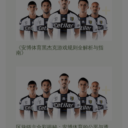
《安博体育黑杰克游戏规则全解析与指
南》
区块链六合彩揭秘：安博体育的公平与透