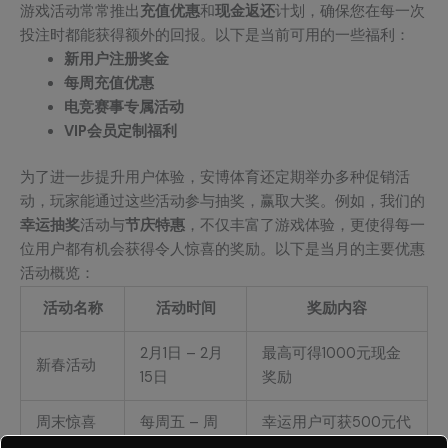
游戏活动常常推出
充值优惠
和
现金返还
计划，确保您在每一次
投注时都能获得额外的回报。以下是当前可用的一些福利：
新用户注册奖金
每周充值优惠
电竞赛事专属活动
VIP会员定制福利
为了进一步提升用户体验，安博体育还定期举办多种促销活
动，玩家能通过这些活动参与抽奖，赢取大奖。例如，我们的
幸运抽奖
活动与
节庆特惠
，不仅丰富了游戏体验，更使得每一
位用户都有机会获得令人惊喜的奖励。以下是当月的主要优惠
活动概览：
活动名称
活动时间
奖励内容
2月1日 – 2月
最高可得1000元现金
新春活动
15日
奖励
周末惊喜
每周五 – 周
幸运用户可获500元代
抽奖
日
金券