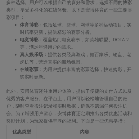
多种选择。用户可以根据自己的喜好和需求，选择不同的博彩
类型，享受多样化的在线体验。以下是安博体育的一些主要博
彩项目：
体育博彩：
包括足球、篮球、网球等多种运动项目，实
时赔率更新，提供精彩的赛事分析。
电竞博彩：
覆盖热门电竞赛事，如英雄联盟、DOTA 2
等，满足年轻用户的需求。
真人娱乐场：
提供各类经典游戏，如百家乐、轮盘、老
虎机等，营造真实的赌场氛围。
在线彩票：
为用户提供丰富的彩票选择，快速购彩，开
奖实时更新。
此外，安博体育还注重用户体验，提供了便捷的支付方式以及
优秀的客户服务。在平台上，用户可以轻松地管理自己的账
户，随时查看投注记录和实时数据，确保不遗漏任何投注机
会。为了增强用户留存，安博体育还定期推出各类优惠活动和
奖励计划，为玩家提供丰厚的福利。下面是一些优惠举措：
优惠类型
内容