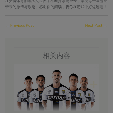
在安博体育的黑杰克世界中不断探索与成长，享受每一局游戏
带来的激情与乐趣。感谢你的阅读，祝你在游戏中好运连连！
←
Previous Post
Next Post
→
相关内容