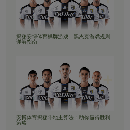
揭秘安博体育棋牌游戏：黑杰克游戏规则
详解指南
安博体育揭秘斗地主算法：助你赢得胜利
策略