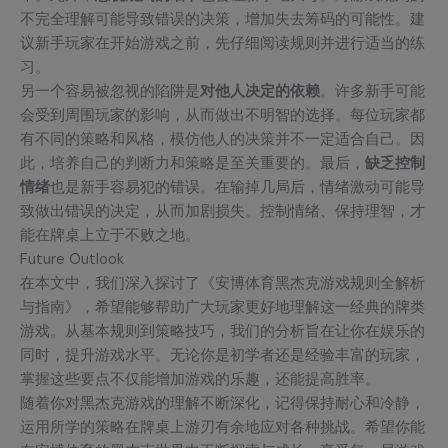
不完全理解可能导致错误的决策，增加失去筹码的可能性。建
议新手玩家在开始游戏之前，先仔细阅读规则并进行适当的练
习。
另一个容易被忽视的陷阱是
对他人决定的依赖
。许多新手可能
会受到周围玩家的影响，从而做出不明智的选择。每位玩家都
有不同的策略和风格，模仿他人的决策并不一定适合自己。因
此，培养自己的判断力和策略是至关重要的。最后，
缺乏控制
情绪
也是新手容易犯的错误。在输掉几局后，情绪激动可能导
致做出错误的决定，从而加剧损失。控制情绪、保持理智，才
能在牌桌上立于不败之地。
Future Outlook
在本文中，我们深入探讨了《安博体育黑杰克游戏规则全解析
与指南》，希望能够帮助广大玩家更好地理解这一经典的牌类
游戏。从基本规则到策略技巧，我们的分析旨在让你在娱乐的
同时，提升游戏水平。无论你是初学者还是经验丰富的玩家，
掌握这些要点不仅能增加游戏的乐趣，还能提高胜率。
随着你对黑杰克游戏的理解不断深化，记得保持耐心和冷静，
运用所学的策略在牌桌上游刃有余地应对各种挑战。希望你能