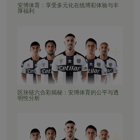
安博体育：享受多元化在线博彩体验与丰
厚福利
区块链六合彩揭秘：安博体育的公平与透
明性分析