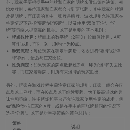
心，玩家需要根据手中的牌和庄家的明牌来做出策略决策。初
始发牌时，每位玩家和庄家都会收到两张牌，其中玩家的牌通
常是明牌，而庄家的其中一张牌是暗牌。游戏规则允许玩家在
特定情况下选择“要牌”或“停牌”，以及使用“双倍下注”、“分
牌”等策略来提高赢的机会。以下是重要的基本规则：
牌点数计算：
牌面上的数字牌（2至10）按面值计算，A可
算作1或11，而K、Q、J则均计为10点。
游戏流程：
每位玩家在确定手牌后，依次进行“要牌”或“停
牌”操作，最后与庄家比较。
胜负判定：
如果玩家的牌点数超过21点，即为“爆牌”失去比
赛，而庄家若爆牌，则所有未爆牌的玩家胜出。
另外，玩家在游戏过程中需注意庄家的规则，庄家一般会在17
点及以上停牌，而在16点及以下继续要牌。为了提高游戏的趣
味性和策略，许多赌场和平台还允许玩家使用特定的战术，例
如“保险”对抗庄家的A牌，或是在手中的两张牌相同的情况下
选择“分牌”。以下是对重要策略的简单总结：
策略
说明